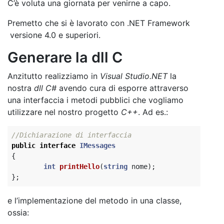
C’è voluta una giornata per venirne a capo.
Premetto che si è lavorato con .NET Framework
versione 4.0 e superiori.
Generare la dll C
Anzitutto realizziamo in
Visual Studio.NET
la
nostra
dll
C#
avendo cura di esporre attraverso
una interfaccia i metodi pubblici che vogliamo
utilizzare nel nostro progetto
C++
. Ad es.:
//Dichiarazione di interfaccia
public
interface
IMessages
{
int
printHello
(
string
nome
);
};
e l’implementazione del metodo in una classe,
ossia: