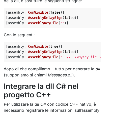
della dll, e sostituire le seguenti stringhe:
[
assembly
:
ComVisible
(
false
)]
[
assembly
:
AssemblyDelaySign
(
false
)]
[
assembly
:
AssemblyKeyFile
(
""
)]
Con le seguenti:
[
assembly
:
ComVisible
(
true
)]
[
assembly
:
AssemblyDelaySign
(
false
)]
[
assembly
:
AssemblyKeyFile
(
"..\\..\\MyKeyFile.SNK"
)]
dopo di che compiliamo il tutto per generare la
dll
(supponiamo si chiami
Messages.dll
).
Integrare la dll C# nel
progetto C++
Per utilizzare la
dll C#
con codice
C++
nativo, è
necessario registrare le informazioni sull’assembly