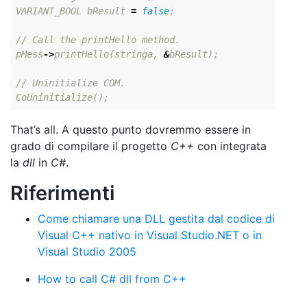
VARIANT_BOOL
bResult
=
false
;
// Call the printHello method.
pMess
->
printHello
(
stringa
,
&
bResult
);
// Uninitialize COM.
CoUninitialize
();
That’s all. A questo punto dovremmo essere in
grado di compilare il progetto
C++
con integrata
la
dll
in
C#
.
Riferimenti
Come chiamare una DLL gestita dal codice di
Visual C++ nativo in Visual Studio.NET o in
Visual Studio 2005
How to call C# dll from C++