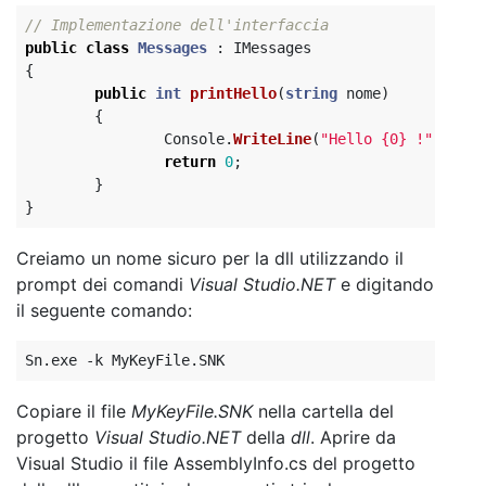
// Implementazione dell'interfaccia
public
class
Messages
:
IMessages
{
public
int
printHello
(
string
nome
)
{
Console
.
WriteLine
(
"Hello {0} !"
,
nome
)
return
0
;
}
}
Creiamo un nome sicuro per la dll utilizzando il
prompt dei comandi
Visual Studio.NET
e digitando
il seguente comando:
Copiare il file
MyKeyFile.SNK
nella cartella del
progetto
Visual Studio.NET
della
dll
. Aprire da
Visual Studio il file AssemblyInfo.cs del progetto