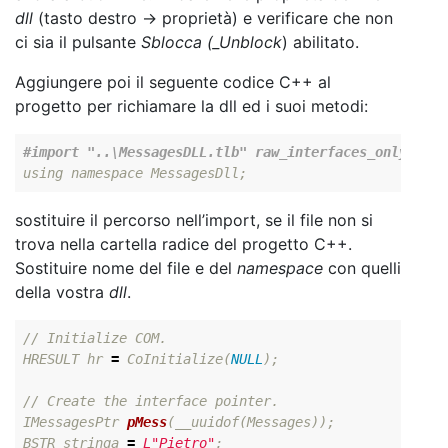
dll
(tasto destro -> proprietà) e verificare che non
ci sia il pulsante
Sblocca (_Unblock
) abilitato.
Aggiungere poi il seguente codice C++ al
progetto per richiamare la dll ed i suoi metodi:
using
namespace
MessagesDll
;
sostituire il percorso nell’import, se il file non si
trova nella cartella radice del progetto C++.
Sostituire nome del file e del
namespace
con quelli
della vostra
dll
.
// Initialize COM.
HRESULT
hr
=
CoInitialize
(
NULL
);
// Create the interface pointer.
IMessagesPtr
pMess
(
__uuidof
(
Messages
));
BSTR
stringa
=
L"Pietro"
;