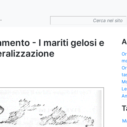
.
mento - I mariti gelosi e
A
eralizzazione
Or
mo
Or
ta
Mo
Le
An
T
Ma