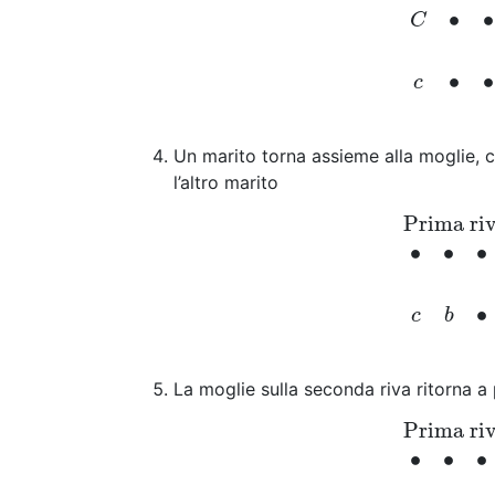
∙
∙
C
∙
∙
c
Un marito torna assieme alla moglie, ch
l’altro marito
Prima ri
Prima riva
S
∙
∙
∙
∙
c
b
La moglie sulla seconda riva ritorna a
Prima ri
Prima riva
S
∙
∙
∙