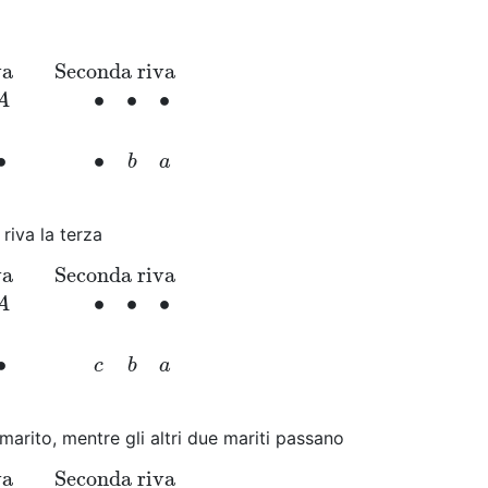
va
Seconda riva
econda riva
C
B
A
∙
∙
∙
c
∙
∙
∙
b
a
∙
∙
∙
A
∙
∙
b
a
 riva la terza
va
Seconda riva
econda riva
C
B
A
∙
∙
∙
∙
∙
∙
c
b
a
∙
∙
∙
A
∙
c
b
a
marito, mentre gli altri due mariti passano
va
Seconda riva
econda riva
C
∙
∙
∙
B
A
c
∙
∙
∙
b
a