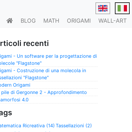
BLOG
MATH
ORIGAMI
WALL-ART
Type 2 or
Type 2 or
more
more
characters
characters
rticoli recenti
for results.
for results.
igami - Un software per la progettazione di
lecole "Flagstone"
igami - Costruzione di una molecola in
ssellazioni "Flagstone"
dern Origami
 pile di Gergonne 2 - Approfondimento
amorfosi 4.0
ags
tematica Ricreativa (14)
Tassellazioni (2)