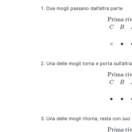
Due mogli passano dall’altra parte
Prima ri
Prima riva
S
C
B
∙
c
Una delle mogli torna e porta sull’altra
Prima ri
Prima riva
S
C
B
∙
∙
Una delle mogli ritorna, resta con suo 
Prima ri
Prima riva
S