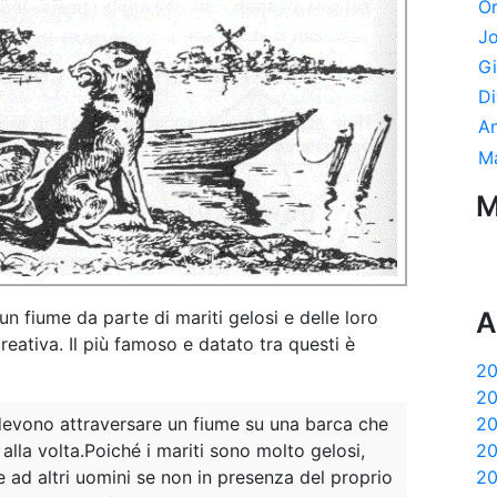
Or
Jo
Gi
Di
An
Ma
M
A
un fiume da parte di mariti gelosi e delle loro
eativa. Il più famoso e datato tra questi è
20
20
20
i devono attraversare un fiume su una barca che
20
lla volta.Poiché i mariti sono molto gelosi,
20
ad altri uomini se non in presenza del proprio