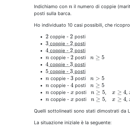
Indichiamo con
il numero di coppie (mari
n
n
posti sulla barca.
Ho individuato 10 casi possibili, che ricopro
2
2
coppie -
posti
2
2
3
2
coppie -
posti
3
2
4
2
coppie -
posti
4
2
2
≥
5
coppie -
posti
n
2
n
≥
5
n
n
4
3
coppie -
posti
4
3
5
3
coppie -
posti
5
3
3
>
5
coppie -
posti
n
3
n
>
5
n
n
4
≥
5
coppie -
posti
n
4
n
≥
5
n
n
≥
5
≥
4
coppie -
posti
,
,
n
x
n
≥
5
x
≥
4
n
x
n
x
≥
5
≥
4
coppie -
posti
,
,
n
x
n
≥
5
x
≥
4
n
x
n
x
Quelli sottolineati sono stati dimostrati da L
La situazione iniziale è la seguente: