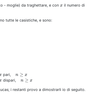
to - moglie) da traghettare, e con
il numero di
x
x
no tutte le casistiche, e sono:
≥
pari,
x
n
≥
x
x
n
x
≥
dispari,
x
n
≥
x
x
n
x
ucas; i restanti provo a dimostrarli io di seguito.