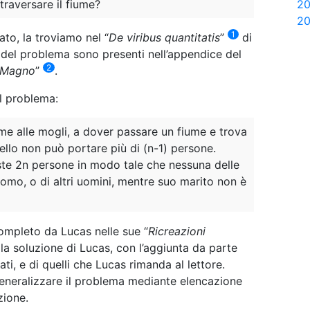
20
traversare il fiume?
20
1
to, la troviamo nel “
De viribus quantitatis
”
di
ia del problema sono presenti nell’appendice del
2
o Magno
”
.
l problema:
eme alle mogli, a dover passare un fiume e trova
tello non può portare più di (n-1) persone.
te 2n persone in modo tale che nessuna delle
omo, o di altri uomini, mentre suo marito non è
ompleto da Lucas nelle sue “
Ricreazioni
la soluzione di Lucas, con l’aggiunta da parte
ati, e di quelli che Lucas rimanda al lettore.
eneralizzare il problema mediante elencazione
zione.