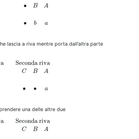
∙
B
A
∙
b
a
e lascia a riva mentre porta dall’altra parte
va
Seconda riva
econda riva
∙
∙
∙
C
B
A
c
b
∙
∙
∙
a
C
B
A
∙
∙
a
 prendere una delle altre due
va
Seconda riva
econda riva
∙
∙
∙
C
B
A
c
∙
∙
∙
b
a
C
B
A